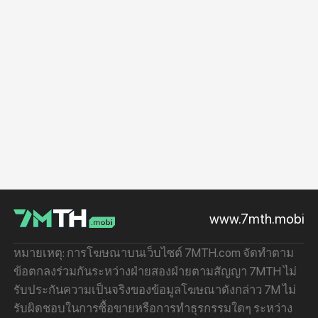
www.7mth.mobi
หมายเหตุ: การโฆษณาบนเว็บไซต์ 7MTH.com จัดทำตาม
ข้อตกลงร่วมกันระหว่างฝ่ายสองฝ่ายตามสัญญา 7MTH ไม่
รับประกันความเป็นจริงของข้อมูลโฆษณาดังกล่าว 7M ไม่
รับผิดชอบในการซื้อขายหรือการทำธุรกรรมใดๆ ระหว่าง