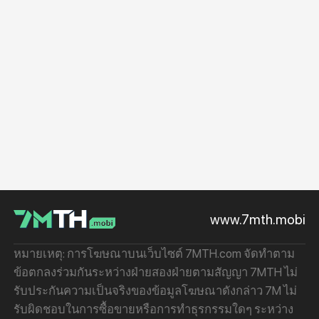
www.7mth.mobi
หมายเหตุ: การโฆษณาบนเว็บไซต์ 7MTH.com จัดทำตาม
ข้อตกลงร่วมกันระหว่างฝ่ายสองฝ่ายตามสัญญา 7MTH ไม่
รับประกันความเป็นจริงของข้อมูลโฆษณาดังกล่าว 7M ไม่
รับผิดชอบในการซื้อขายหรือการทำธุรกรรมใดๆ ระหว่าง