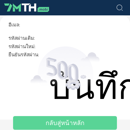
อีเมล:
รหัสผ่านเดิม:
รหัสผ่านใหม่:
ยืนยันรหัสผ่าน:
บันทึ
กลับสู่หน้าหลัก