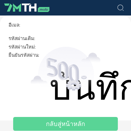
อีเมล:
รหัสผ่านเดิม:
รหัสผ่านใหม่:
ยืนยันรหัสผ่าน:
บันทึ
กลับสู่หน้าหลัก