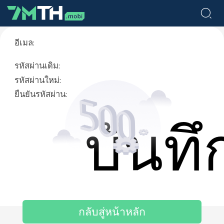
อีเมล:
รหัสผ่านเดิม:
รหัสผ่านใหม่:
ยืนยันรหัสผ่าน:
บันทึ
กลับสู่หน้าหลัก