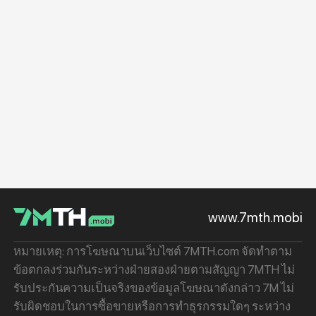
www.7mth.mobi
หมายเหตุ: การโฆษณาบนเว็บไซต์ 7MTH.com จัดทำตาม
ข้อตกลงร่วมกันระหว่างฝ่ายสองฝ่ายตามสัญญา 7MTH ไม่
รับประกันความเป็นจริงของข้อมูลโฆษณาดังกล่าว 7M ไม่
รับผิดชอบในการซื้อขายหรือการทำธุรกรรมใดๆ ระหว่าง