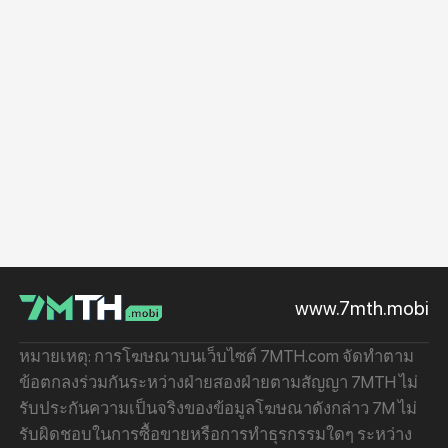
www.7mth.mobi
หมายเหตุ: การโฆษณาบนเว็บไซต์ 7MTH.com จัดทำตาม
ข้อตกลงร่วมกันระหว่างฝ่ายสองฝ่ายตามสัญญา 7MTH ไม่
รับประกันความเป็นจริงของข้อมูลโฆษณาดังกล่าว 7M ไม่
รับผิดชอบในการซื้อขายหรือการทำธุรกรรมใดๆ ระหว่าง