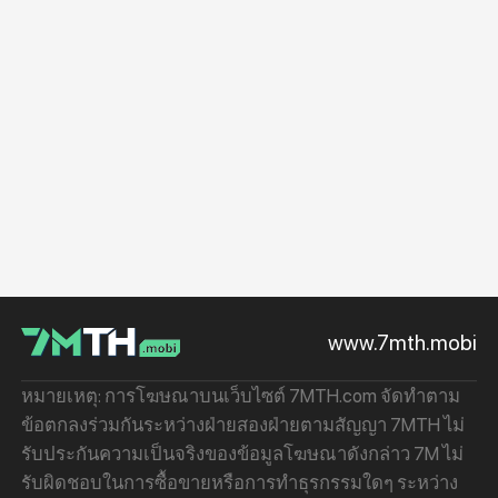
www.7mth.mobi
หมายเหตุ: การโฆษณาบนเว็บไซต์ 7MTH.com จัดทำตาม
ข้อตกลงร่วมกันระหว่างฝ่ายสองฝ่ายตามสัญญา 7MTH ไม่
รับประกันความเป็นจริงของข้อมูลโฆษณาดังกล่าว 7M ไม่
รับผิดชอบในการซื้อขายหรือการทำธุรกรรมใดๆ ระหว่าง