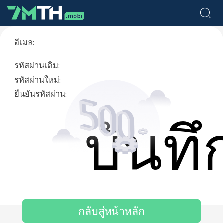
อีเมล:
รหัสผ่านเดิม:
รหัสผ่านใหม่:
ยืนยันรหัสผ่าน:
บันทึ
กลับสู่หน้าหลัก