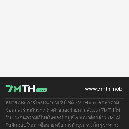
www.7mth.mobi
หมายเหตุ: การโฆษณาบนเว็บไซต์ 7MTH.com จัดทำตาม
ข้อตกลงร่วมกันระหว่างฝ่ายสองฝ่ายตามสัญญา 7MTH ไม่
รับประกันความเป็นจริงของข้อมูลโฆษณาดังกล่าว 7M ไม่
รับผิดชอบในการซื้อขายหรือการทำธุรกรรมใดๆ ระหว่าง