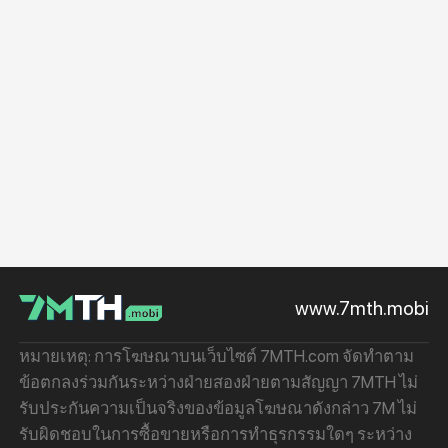
www.7mth.mobi
หมายเหตุ: การโฆษณาบนเว็บไซต์ 7MTH.com จัดทำตาม
ข้อตกลงร่วมกันระหว่างฝ่ายสองฝ่ายตามสัญญา 7MTH ไม่
รับประกันความเป็นจริงของข้อมูลโฆษณาดังกล่าว 7M ไม่
รับผิดชอบในการซื้อขายหรือการทำธุรกรรมใดๆ ระหว่าง