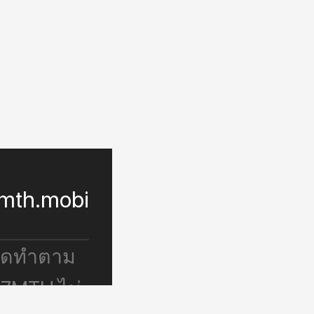
mth.mobi
จัดทำตาม
 7MTH ไม่