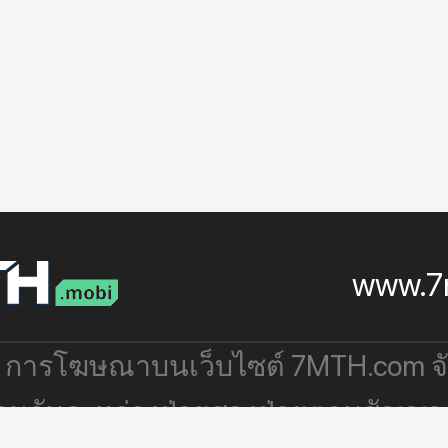
www.7
: การโฆษณาบนเว็บไซต์ 7MTH.com 
่วมกันระหว่างฝ่ายสองฝ่ายตามสัญญา