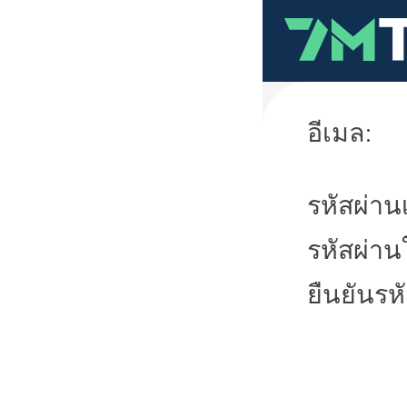
อีเมล:
รหัสผ่านเ
รหัสผ่าน
ยืนยันรห