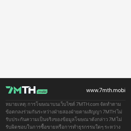
www.7mth.mobi
หมายเหตุ: การโฆษณาบนเว็บไซต์ 7MTH.com จัดทำตาม
ข้อตกลงร่วมกันระหว่างฝ่ายสองฝ่ายตามสัญญา 7MTH ไม่
รับประกันความเป็นจริงของข้อมูลโฆษณาดังกล่าว 7M ไม่
รับผิดชอบในการซื้อขายหรือการทำธุรกรรมใดๆ ระหว่าง