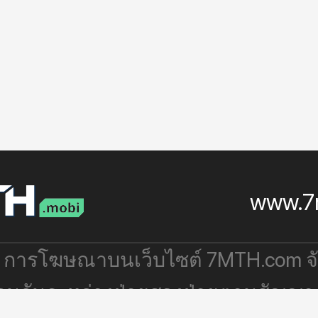
www.7
: การโฆษณาบนเว็บไซต์ 7MTH.com 
่วมกันระหว่างฝ่ายสองฝ่ายตามสัญญา