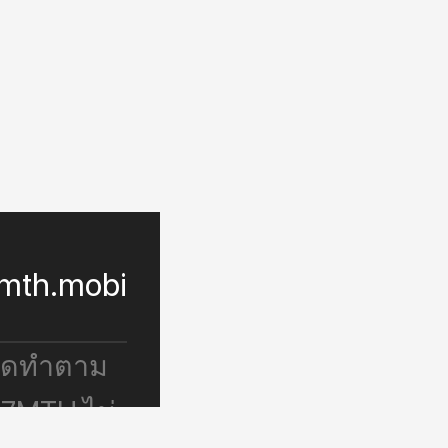
mth.mobi
จัดทำตาม
 7MTH ไม่