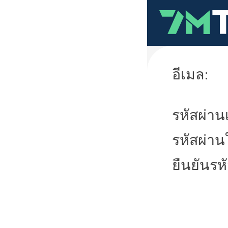
อีเมล:
รหัสผ่านเ
รหัสผ่าน
ยืนยันรห