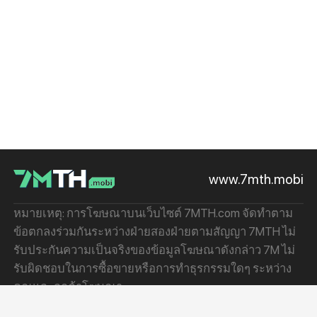
www.7mth.mobi
หมายเหตุ: การโฆษณาบนเว็บไซต์ 7MTH.com จัดทำตาม
ข้อตกลงร่วมกันระหว่างฝ่ายสองฝ่ายตามสัญญา 7MTH ไม่
รับประกันความเป็นจริงของข้อมูลโฆษณาดังกล่าว 7M ไม่
รับผิดชอบในการซื้อขายหรือการทำธุรกรรมใดๆ ระหว่าง
คุณและลูกค้าโฆษณา