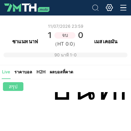
อีเมล:
11/07/2026 23:59
1
0
จบ
รหัสผ่านเดิม:
ซาแนท นาฟ
เมส เคอมัน
（HT 0:0）
รหัสผ่านใหม่:
ยืนยันรหัสผ่าน:
90 นาที 1-0
บันทึ
Live
ราคาบอล
H2H
ผลบอลที่คาด
สรุป