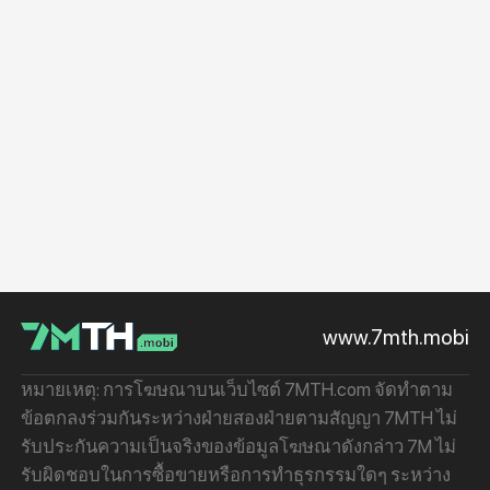
www.7mth.mobi
หมายเหตุ: การโฆษณาบนเว็บไซต์ 7MTH.com จัดทำตาม
ข้อตกลงร่วมกันระหว่างฝ่ายสองฝ่ายตามสัญญา 7MTH ไม่
รับประกันความเป็นจริงของข้อมูลโฆษณาดังกล่าว 7M ไม่
รับผิดชอบในการซื้อขายหรือการทำธุรกรรมใดๆ ระหว่าง