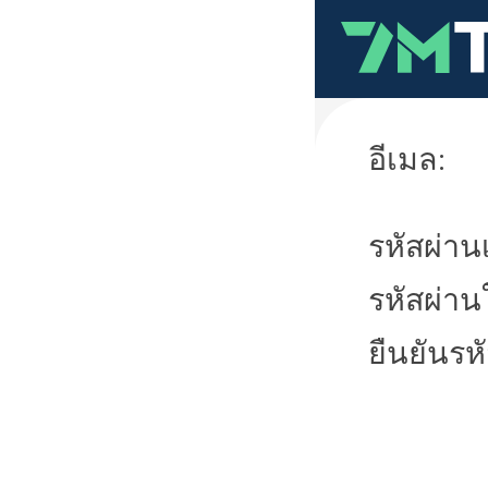
อีเมล:
รหัสผ่านเ
รหัสผ่าน
ยืนยันรห