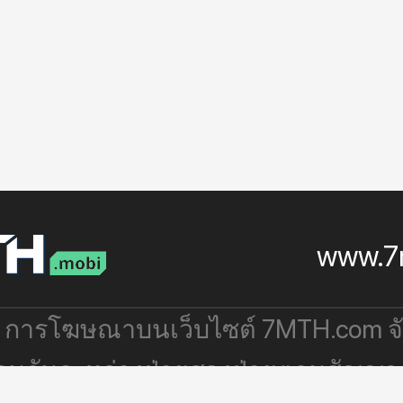
www.7
: การโฆษณาบนเว็บไซต์ 7MTH.com 
่วมกันระหว่างฝ่ายสองฝ่ายตามสัญญา