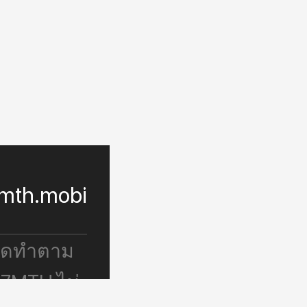
mth.mobi
จัดทำตาม
 7MTH ไม่