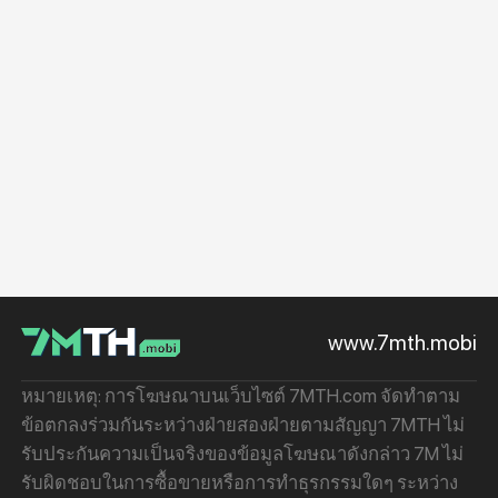
www.7mth.mobi
หมายเหตุ: การโฆษณาบนเว็บไซต์ 7MTH.com จัดทำตาม
ข้อตกลงร่วมกันระหว่างฝ่ายสองฝ่ายตามสัญญา 7MTH ไม่
รับประกันความเป็นจริงของข้อมูลโฆษณาดังกล่าว 7M ไม่
รับผิดชอบในการซื้อขายหรือการทำธุรกรรมใดๆ ระหว่าง