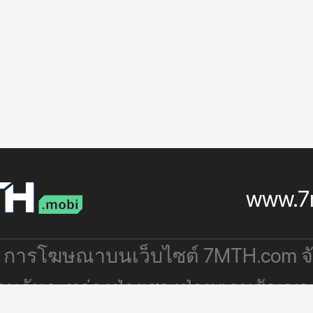
www.7
: การโฆษณาบนเว็บไซต์ 7MTH.com 
่วมกันระหว่างฝ่ายสองฝ่ายตามสัญญา