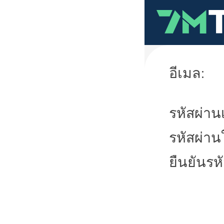
อีเมล:
รหัสผ่านเ
รหัสผ่าน
ยืนยันรห