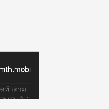
mth.mobi
จัดทำตาม
 7MTH ไม่