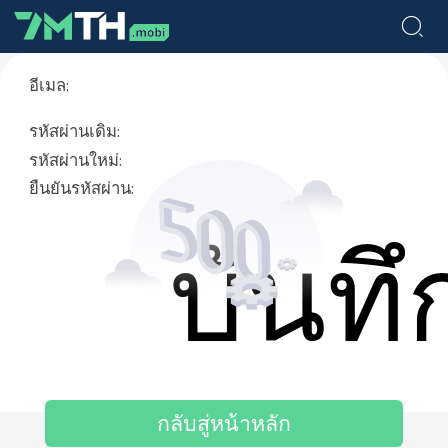
อีเมล:
รหัสผ่านเดิม:
รหัสผ่านใหม่:
ยืนยันรหัสผ่าน:
บันทึ
กลับสู่หน้าหลัก