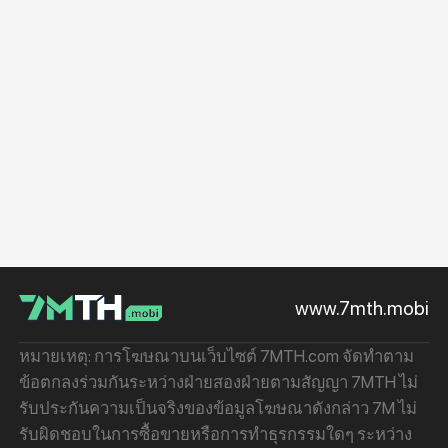
www.7mth.mobi
หมายเหตุ: การโฆษณาบนเว็บไซต์ 7MTH.com จัดทำตาม
ข้อตกลงร่วมกันระหว่างฝ่ายสองฝ่ายตามสัญญา 7MTH ไม่
รับประกันความเป็นจริงของข้อมูลโฆษณาดังกล่าว 7M ไม่
รับผิดชอบในการซื้อขายหรือการทำธุรกรรมใดๆ ระหว่าง