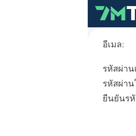
อีเมล:
รหัสผ่านเ
รหัสผ่าน
ยืนยันรห