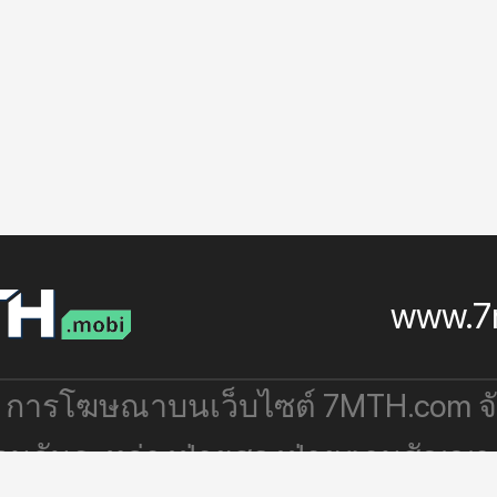
www.7
: การโฆษณาบนเว็บไซต์ 7MTH.com 
่วมกันระหว่างฝ่ายสองฝ่ายตามสัญญา