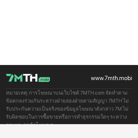
www.7mth.mobi
หมายเหตุ: การโฆษณาบนเว็บไซต์ 7MTH.com จัดทำตาม
ข้อตกลงร่วมกันระหว่างฝ่ายสองฝ่ายตามสัญญา 7MTH ไม่
รับประกันความเป็นจริงของข้อมูลโฆษณาดังกล่าว 7M ไม่
รับผิดชอบในการซื้อขายหรือการทำธุรกรรมใดๆ ระหว่าง
คุณและลูกค้าโฆษณา