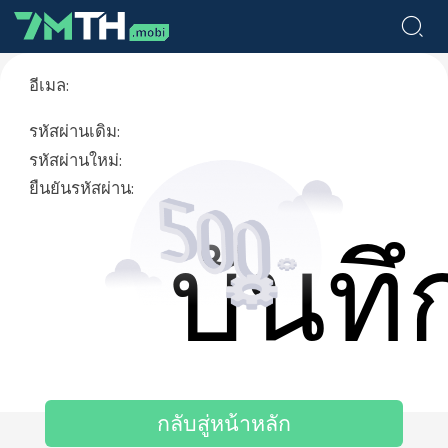
อีเมล:
รหัสผ่านเดิม:
รหัสผ่านใหม่:
ยืนยันรหัสผ่าน:
บันทึ
กลับสู่หน้าหลัก