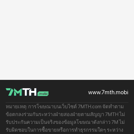
www.7mth.mobi
หมายเหตุ: การโฆษณาบนเว็บไซต์ 7MTH.com จัดทำตาม
ข้อตกลงร่วมกันระหว่างฝ่ายสองฝ่ายตามสัญญา 7MTH ไม่
รับประกันความเป็นจริงของข้อมูลโฆษณาดังกล่าว 7M ไม่
รับผิดชอบในการซื้อขายหรือการทำธุรกรรมใดๆ ระหว่าง