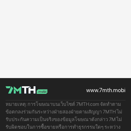
www.7mth.mobi
หมายเหตุ: การโฆษณาบนเว็บไซต์ 7MTH.com จัดทำตาม
ข้อตกลงร่วมกันระหว่างฝ่ายสองฝ่ายตามสัญญา 7MTH ไม่
รับประกันความเป็นจริงของข้อมูลโฆษณาดังกล่าว 7M ไม่
รับผิดชอบในการซื้อขายหรือการทำธุรกรรมใดๆ ระหว่าง