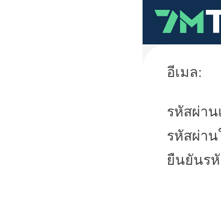
อีเมล:
รหัสผ่านเ
รหัสผ่าน
ยืนยันรห