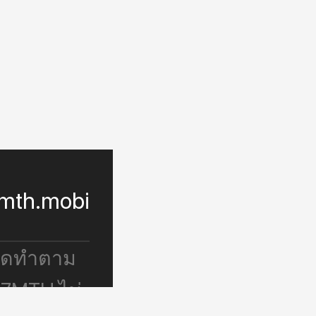
mth.mobi
จัดทำตาม
 7MTH ไม่