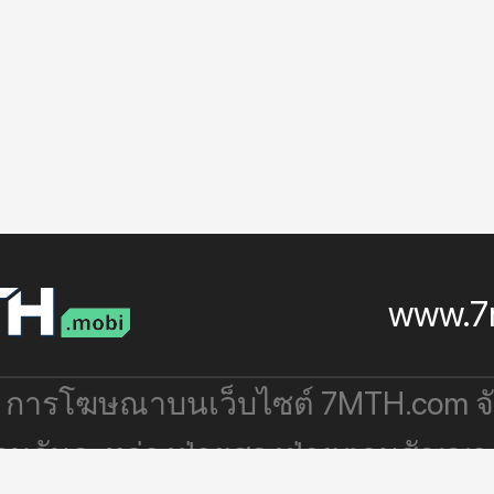
www.7
: การโฆษณาบนเว็บไซต์ 7MTH.com 
่วมกันระหว่างฝ่ายสองฝ่ายตามสัญญา