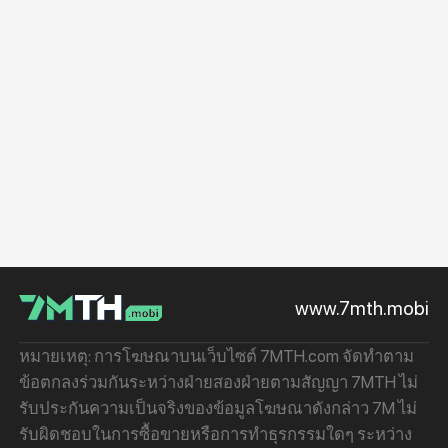
www.7mth.mobi
หมายเหตุ: การโฆษณาบนเว็บไซต์ 7MTH.com จัดทำตาม
ข้อตกลงร่วมกันระหว่างฝ่ายสองฝ่ายตามสัญญา 7MTH ไม่
รับประกันความเป็นจริงของข้อมูลโฆษณาดังกล่าว 7M ไม่
รับผิดชอบในการซื้อขายหรือการทำธุรกรรมใดๆ ระหว่าง