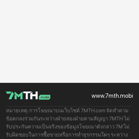
www.7mth.mobi
หมายเหตุ: การโฆษณาบนเว็บไซต์ 7MTH.com จัดทำตาม
ข้อตกลงร่วมกันระหว่างฝ่ายสองฝ่ายตามสัญญา 7MTH ไม่
รับประกันความเป็นจริงของข้อมูลโฆษณาดังกล่าว 7M ไม่
รับผิดชอบในการซื้อขายหรือการทำธุรกรรมใดๆ ระหว่าง