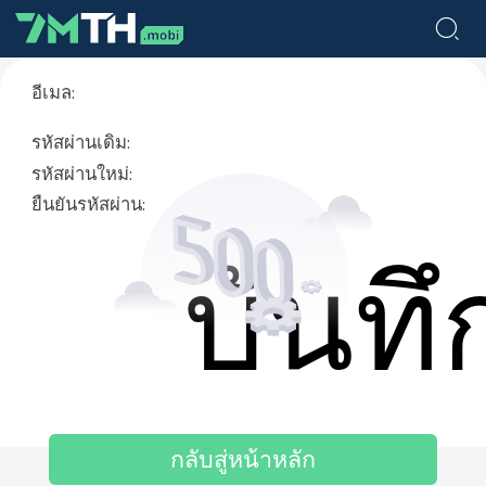
อีเมล:
รหัสผ่านเดิม:
รหัสผ่านใหม่:
ยืนยันรหัสผ่าน:
บันทึ
กลับสู่หน้าหลัก