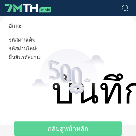
อีเมล:
รหัสผ่านเดิม:
รหัสผ่านใหม่:
ยืนยันรหัสผ่าน:
บันทึ
กลับสู่หน้าหลัก