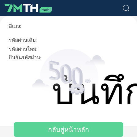
อีเมล:
รหัสผ่านเดิม:
รหัสผ่านใหม่:
ยืนยันรหัสผ่าน:
บันทึ
กลับสู่หน้าหลัก