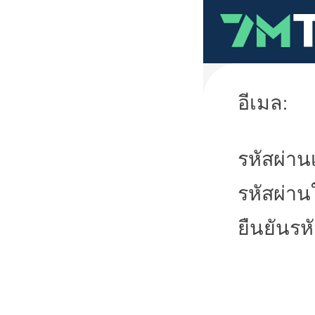
อีเมล:
รหัสผ่านเ
รหัสผ่าน
ยืนยันรห