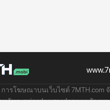
www.7
: การโฆษณาบนเว็บไซต์ 7MTH.com 
่วมกันระหว่างฝ่ายสองฝ่ายตามสัญญา