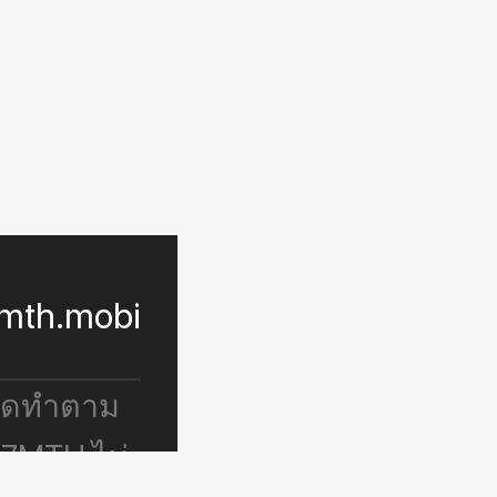
mth.mobi
จัดทำตาม
 7MTH ไม่