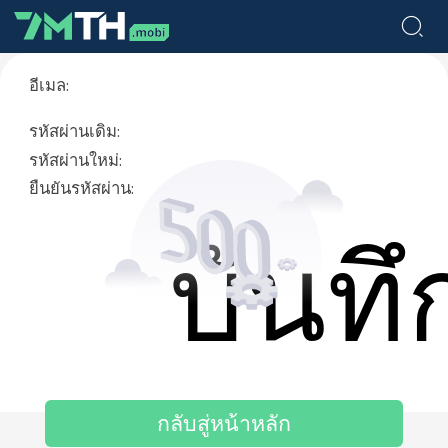
อีเมล:
รหัสผ่านเดิม:
รหัสผ่านใหม่:
ยืนยันรหัสผ่าน:
บันทึ
กลับสู่หน้าหลัก