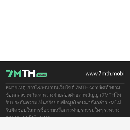
www.7mth.mobi
หมายเหตุ: การโฆษณาบนเว็บไซต์ 7MTH.com จัดทำตาม
ข้อตกลงร่วมกันระหว่างฝ่ายสองฝ่ายตามสัญญา 7MTH ไม่
รับประกันความเป็นจริงของข้อมูลโฆษณาดังกล่าว 7M ไม่
รับผิดชอบในการซื้อขายหรือการทำธุรกรรมใดๆ ระหว่าง
คุณและลูกค้าโฆษณา