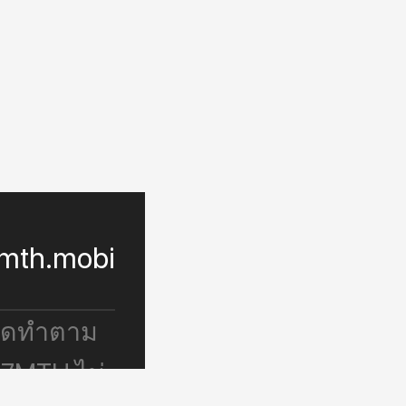
mth.mobi
จัดทำตาม
 7MTH ไม่