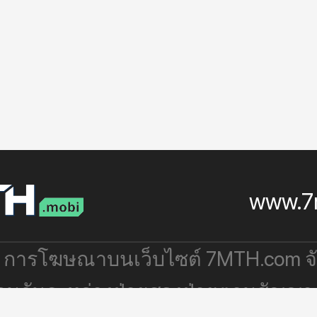
www.7
: การโฆษณาบนเว็บไซต์ 7MTH.com 
่วมกันระหว่างฝ่ายสองฝ่ายตามสัญญา