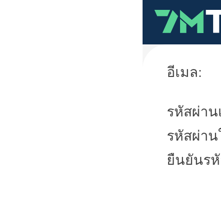
อีเมล:
รหัสผ่านเ
รหัสผ่าน
ยืนยันรห