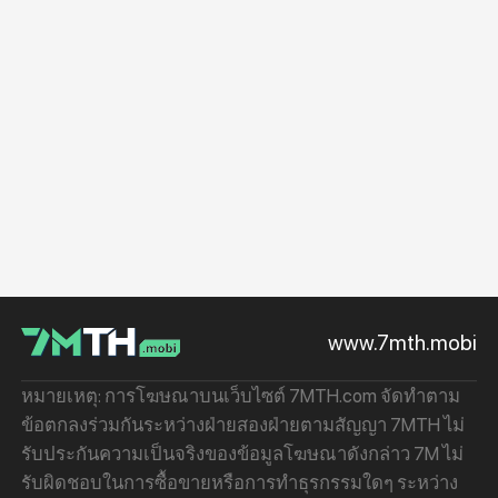
www.7mth.mobi
หมายเหตุ: การโฆษณาบนเว็บไซต์ 7MTH.com จัดทำตาม
ข้อตกลงร่วมกันระหว่างฝ่ายสองฝ่ายตามสัญญา 7MTH ไม่
รับประกันความเป็นจริงของข้อมูลโฆษณาดังกล่าว 7M ไม่
รับผิดชอบในการซื้อขายหรือการทำธุรกรรมใดๆ ระหว่าง