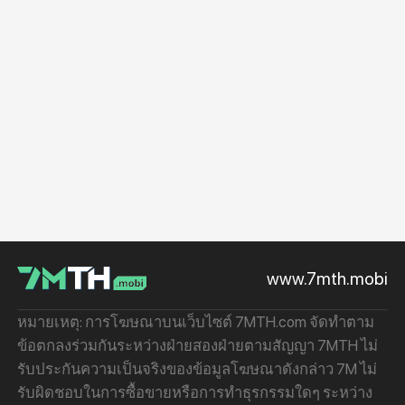
www.7mth.mobi
หมายเหตุ: การโฆษณาบนเว็บไซต์ 7MTH.com จัดทำตาม
ข้อตกลงร่วมกันระหว่างฝ่ายสองฝ่ายตามสัญญา 7MTH ไม่
รับประกันความเป็นจริงของข้อมูลโฆษณาดังกล่าว 7M ไม่
รับผิดชอบในการซื้อขายหรือการทำธุรกรรมใดๆ ระหว่าง