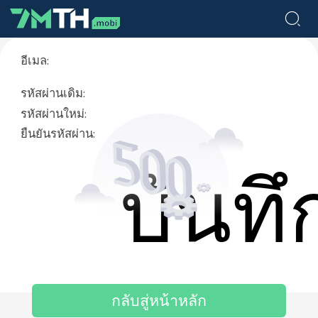
อีเมล:
รหัสผ่านเดิม:
รหัสผ่านใหม่:
ยืนยันรหัสผ่าน:
บันทึ
กลับสู่หน้าหลัก