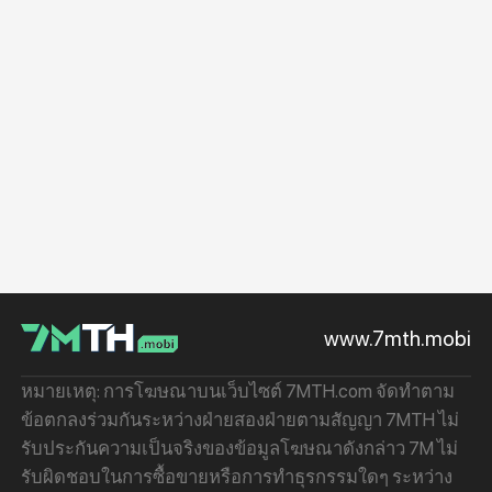
www.7mth.mobi
หมายเหตุ: การโฆษณาบนเว็บไซต์ 7MTH.com จัดทำตาม
ข้อตกลงร่วมกันระหว่างฝ่ายสองฝ่ายตามสัญญา 7MTH ไม่
รับประกันความเป็นจริงของข้อมูลโฆษณาดังกล่าว 7M ไม่
รับผิดชอบในการซื้อขายหรือการทำธุรกรรมใดๆ ระหว่าง