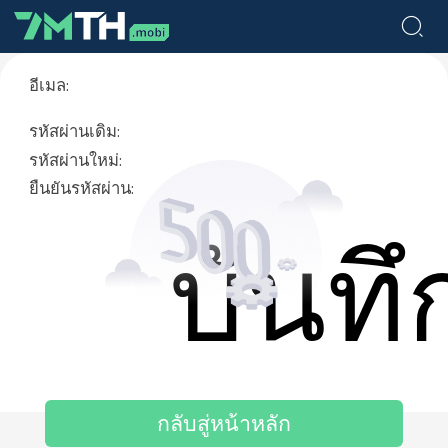
อีเมล:
รหัสผ่านเดิม:
รหัสผ่านใหม่:
ยืนยันรหัสผ่าน:
บันทึ
กลับสู่หน้าหลัก