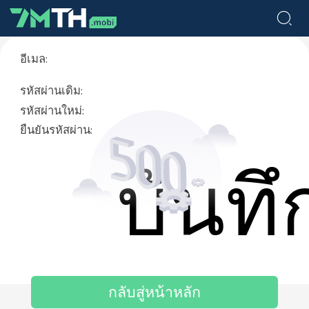
อีเมล:
รหัสผ่านเดิม:
รหัสผ่านใหม่:
ยืนยันรหัสผ่าน:
บันทึ
กลับสู่หน้าหลัก