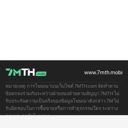
www.7mth.mobi
หมายเหตุ: การโฆษณาบนเว็บไซต์ 7MTH.com จัดทำตาม
ข้อตกลงร่วมกันระหว่างฝ่ายสองฝ่ายตามสัญญา 7MTH ไม่
รับประกันความเป็นจริงของข้อมูลโฆษณาดังกล่าว 7M ไม่
รับผิดชอบในการซื้อขายหรือการทำธุรกรรมใดๆ ระหว่าง
คุณและลูกค้าโฆษณา