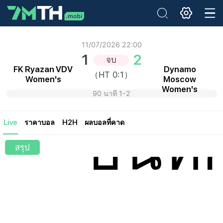
อีเมล:
11/07/2026 22:00
1
2
จบ
รหัสผ่านเดิม:
FK Ryazan VDV
Dynamo
（HT 0:1）
Women's
Moscow
รหัสผ่านใหม่:
Women's
ยืนยันรหัสผ่าน:
90 นาที 1-2
บันทึ
Live
ราคาบอล
H2H
ผลบอลที่คาด
สรุป