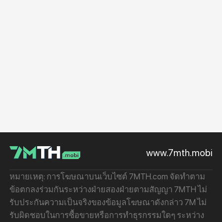
www.7mth.mobi
หมายเหตุ: การโฆษณาบนเว็บไซต์ 7MTH.com จัดทำตาม
ข้อตกลงร่วมกันระหว่างฝ่ายสองฝ่ายตามสัญญา 7MTH ไม่
รับประกันความเป็นจริงของข้อมูลโฆษณาดังกล่าว 7M ไม่
รับผิดชอบในการซื้อขายหรือการทำธุรกรรมใดๆ ระหว่าง