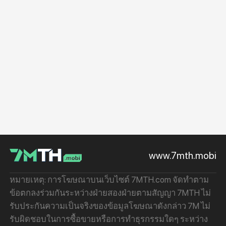
www.7mth.mobi
หมายเหตุ: การโฆษณาบนเว็บไซต์ 7MTH.com จัดทำตาม
ข้อตกลงร่วมกันระหว่างฝ่ายสองฝ่ายตามสัญญา 7MTH ไม่
รับประกันความเป็นจริงของข้อมูลโฆษณาดังกล่าว 7M ไม่
รับผิดชอบในการซื้อขายหรือการทำธุรกรรมใดๆ ระหว่าง