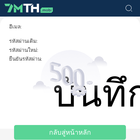
อีเมล:
รหัสผ่านเดิม:
รหัสผ่านใหม่:
ยืนยันรหัสผ่าน:
บันทึ
กลับสู่หน้าหลัก