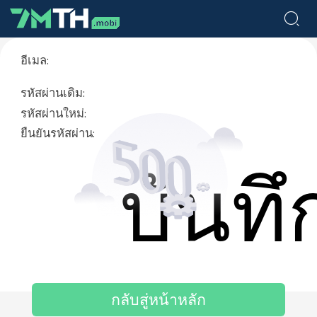
อีเมล:
รหัสผ่านเดิม:
รหัสผ่านใหม่:
ยืนยันรหัสผ่าน:
บันทึ
กลับสู่หน้าหลัก