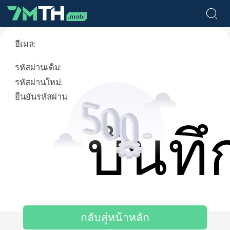
อีเมล:
รหัสผ่านเดิม:
รหัสผ่านใหม่:
ยืนยันรหัสผ่าน:
บันทึ
กลับสู่หน้าหลัก