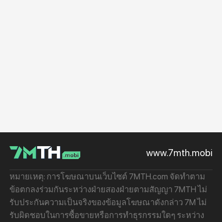
www.7mth.mobi
หมายเหตุ: การโฆษณาบนเว็บไซต์ 7MTH.com จัดทำตาม
ข้อตกลงร่วมกันระหว่างฝ่ายสองฝ่ายตามสัญญา 7MTH ไม่
รับประกันความเป็นจริงของข้อมูลโฆษณาดังกล่าว 7M ไม่
รับผิดชอบในการซื้อขายหรือการทำธุรกรรมใดๆ ระหว่าง