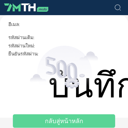
อีเมล:
รหัสผ่านเดิม:
รหัสผ่านใหม่:
ยืนยันรหัสผ่าน:
บันทึ
กลับสู่หน้าหลัก