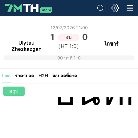
อีเมล:
12/07/2026 21:00
1
0
จบ
รหัสผ่านเดิม:
Ulytau
ไกซาร์
（HT 1:0）
Zhezkazgan
รหัสผ่านใหม่:
ยืนยันรหัสผ่าน:
90 นาที 1-0
บันทึ
Live
ราคาบอล
H2H
ผลบอลที่คาด
สรุป