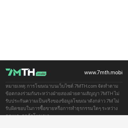
www.7mth.mobi
หมายเหตุ: การโฆษณาบนเว็บไซต์ 7MTH.com จัดทำตาม
ข้อตกลงร่วมกันระหว่างฝ่ายสองฝ่ายตามสัญญา 7MTH ไม่
รับประกันความเป็นจริงของข้อมูลโฆษณาดังกล่าว 7M ไม่
รับผิดชอบในการซื้อขายหรือการทำธุรกรรมใดๆ ระหว่าง
คุณและลูกค้าโฆษณา