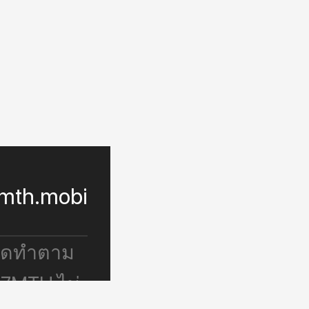
mth.mobi
จัดทำตาม
 7MTH ไม่