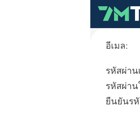
อีเมล:
รหัสผ่านเ
รหัสผ่าน
ยืนยันรห