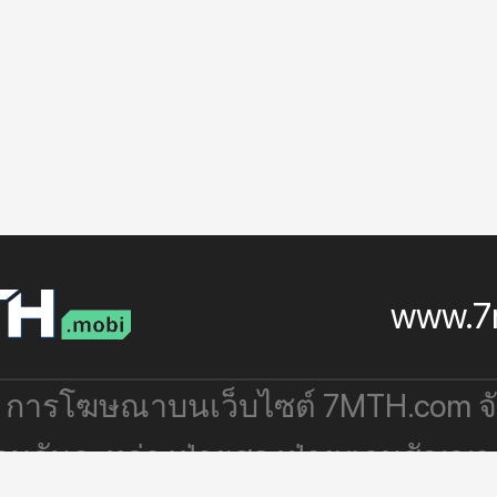
www.7
: การโฆษณาบนเว็บไซต์ 7MTH.com 
่วมกันระหว่างฝ่ายสองฝ่ายตามสัญญา