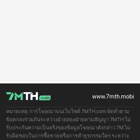
www.7mth.mobi
หมายเหตุ: การโฆษณาบนเว็บไซต์ 7MTH.com จัดทำตาม
ข้อตกลงร่วมกันระหว่างฝ่ายสองฝ่ายตามสัญญา 7MTH ไม่
รับประกันความเป็นจริงของข้อมูลโฆษณาดังกล่าว 7M ไม่
รับผิดชอบในการซื้อขายหรือการทำธุรกรรมใดๆ ระหว่าง