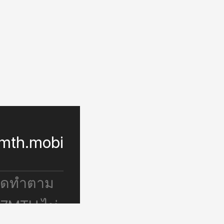
mth.mobi
จัดทำตาม
 7MTH ไม่