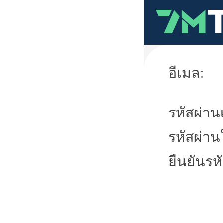
อีเมล:
รหัสผ่านเ
รหัสผ่าน
ยืนยันรห