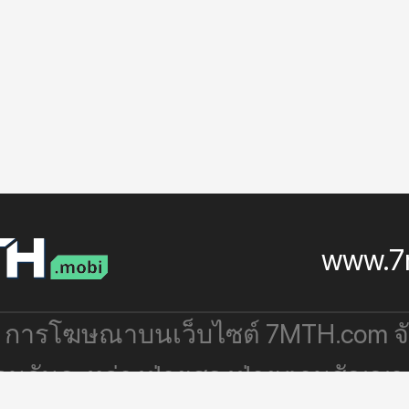
www.7
: การโฆษณาบนเว็บไซต์ 7MTH.com 
่วมกันระหว่างฝ่ายสองฝ่ายตามสัญญา