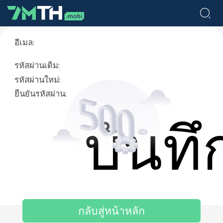
อีเมล:
รหัสผ่านเดิม:
รหัสผ่านใหม่:
ยืนยันรหัสผ่าน:
บันทึ
กลับสู่หน้าหลัก