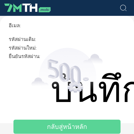
อีเมล:
รหัสผ่านเดิม:
รหัสผ่านใหม่:
ยืนยันรหัสผ่าน:
บันทึ
กลับสู่หน้าหลัก