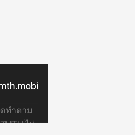
mth.mobi
จัดทำตาม
 7MTH ไม่