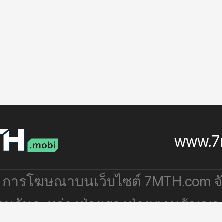
www.7
: การโฆษณาบนเว็บไซต์ 7MTH.com 
่วมกันระหว่างฝ่ายสองฝ่ายตามสัญญา