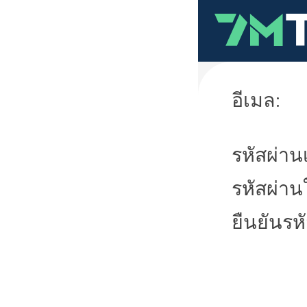
อีเมล:
รหัสผ่านเ
รหัสผ่าน
ยืนยันรห